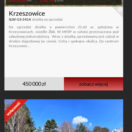
Krzeszowice
SLW-GS-3414
, działka na sprzedaż
Na sprzedaż działka o powierzchni 22,62 ar, położona w
Krzeszowicach, osiedle Żbik. W MPZP w całości przeznaczona pod
zabudowę jednorodzinną. Wraz z działką sprzedawany jest udział w
drodze dojazdowej (w cenie). Cicha i spokojna okolica. Do centrum
Krzeszowic ...
450 000 zł
zobacz więcej