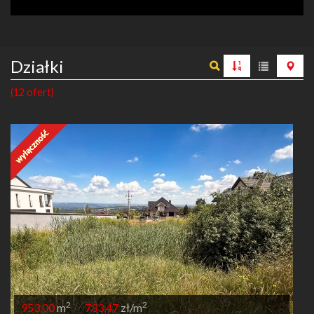
Działki
(12 ofert)
2
2
953,00
m
733,47
zł/m