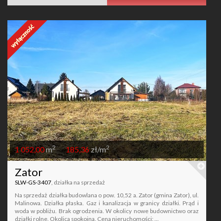
2
2
1 052,00
m
185,36
zł/m
Zator
SLW-GS-3407
, działka na sprzedaż
Na sprzedaż działka budowlana o pow. 10,52 a. Zator (gmina Zator), ul.
Malinowa. Działka płaska. Gaz i kanalizacja w granicy działki. Prąd i
woda w pobliżu. Brak ogrodzenia. W okolicy nowe budownictwo oraz
działki rolne. Okolica spokojna. Cena nieruchomości: ...