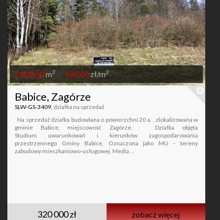
2
2
2 000,00
m
160,00
zł/m
Babice, Zagórze
SLW-GS-3409
, działka na sprzedaż
Na sprzedaż działka budowlana o powierzchni 20 a. , zlokalizowana w
gminie Babice, miejscowość Zagórze. Działka objęta
Studium uwarunkowań i kierunków zagospodarowania
przestrzennego Gminy Babice. Oznaczona jako MU - tereny
zabudowy mieszkaniowo-usługowej. Media ...
320 000 zł
zobacz więcej