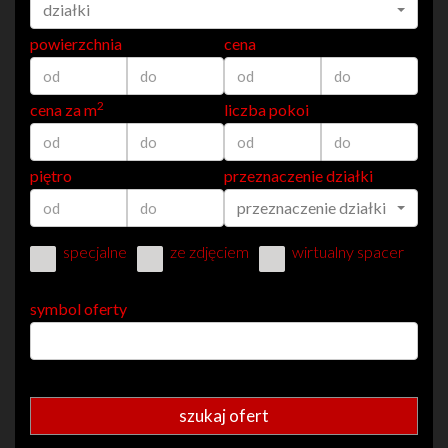
działki
powierzchnia
cena
2
cena za m
liczba pokoi
piętro
przeznaczenie działki
przeznaczenie działki
specjalne
ze zdjęciem
wirtualny spacer
symbol oferty
szukaj ofert