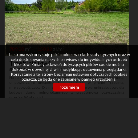
2
2
789,00
m
150,82
zł/m
Ta strona wykorzystuje pliki cookies w celach statystycznych oraz w
celu dostosowania naszych serwisów do indywidualnych potrzeb
Trzebinia (gw)
klientów. Zmiany ustawień dotyczących plików cookie można
dokonać w dowolnej chwili modyfikując ustawienia przeglądarki.
SLW-GS-3362
, działka na sprzedaż
Korzystanie z tej strony bez zmian ustawień dotyczących cookies
Na sprzedaż działka z przeznaczeniem pod zabudowę jednorodzinną,
oznacza, że będą one zapisane w pamięci urządzenia.
o powierzchni niespełna 8 ar, położona w gminie Trzebinia,
rozumiem
miejscowość Lgota. Dla nieruchomości wydane warunki zabudowy dla
budowy domu jednorodzinnego z przydomową oczyszczalnią
ścieków. Woda, prąd, ...
119 000 zł
zobacz więcej