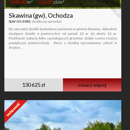
2
2
1 045,00
m
125,00
zł/m
Skawina (gw), Ochodza
SLW-GS-3380
, działka na sprzedaż
Na sprzedaż działki budowlane położone w gminie Skawina. Aktualnie
dostępne działki o powierzchni od ponad 10 ar do około 13 ar.
Możliwość nabycia kilku sąsiadujących gruntów, dzięki czemu można
powiększyć powierzchnię. Wraz z działką sprzedawany udział w
drodze ...
130 625 zł
zobacz więcej