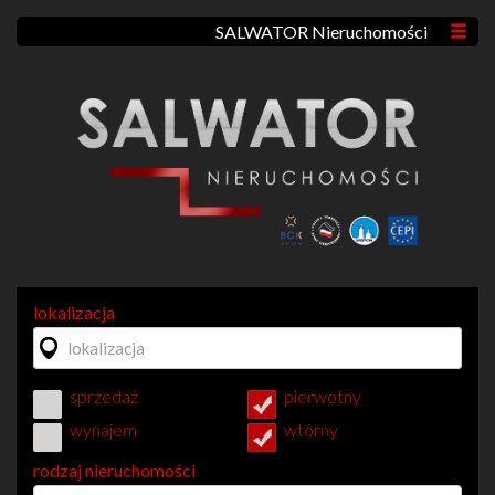
SALWATOR Nieruchomości
lokalizacja
sprzedaż
pierwotny
wynajem
wtórny
rodzaj nieruchomości