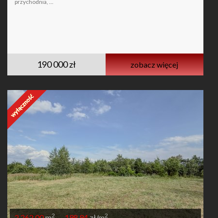
przychodnia, ...
190 000 zł
zobacz więcej
2
2
2 262,00
m
198,94
zł/m