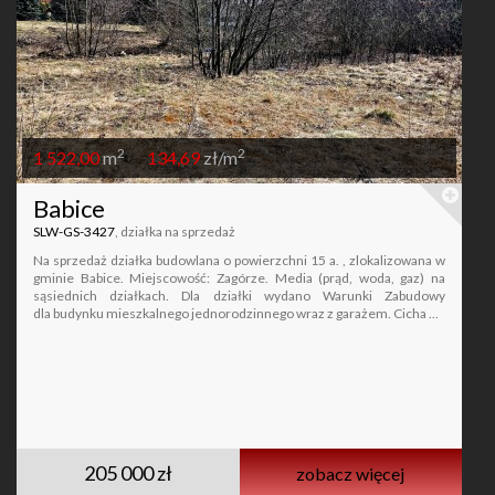
2
2
1 522,00
m
134,69
zł/m
Babice
SLW-GS-3427
, działka na sprzedaż
Na sprzedaż działka budowlana o powierzchni 15 a. , zlokalizowana w
gminie Babice. Miejscowość: Zagórze. Media (prąd, woda, gaz) na
sąsiednich działkach. Dla działki wydano Warunki Zabudowy
dla budynku mieszkalnego jednorodzinnego wraz z garażem. Cicha ...
205 000 zł
zobacz więcej