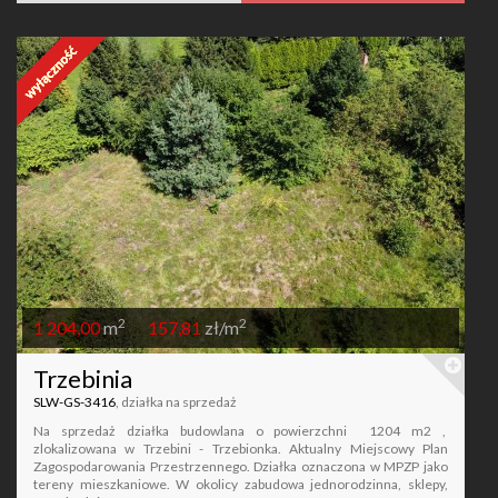
2
2
1 204,00
m
157,81
zł/m
Trzebinia
SLW-GS-3416
, działka na sprzedaż
Na sprzedaż działka budowlana o powierzchni 1204 m2 ,
zlokalizowana w Trzebini - Trzebionka. Aktualny Miejscowy Plan
Zagospodarowania Przestrzennego. Działka oznaczona w MPZP jako
tereny mieszkaniowe. W okolicy zabudowa jednorodzinna, sklepy,