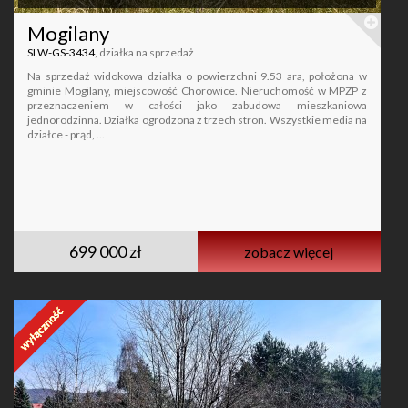
Mogilany
SLW-GS-3434
, działka na sprzedaż
Na sprzedaż widokowa działka o powierzchni 9.53 ara, położona w
gminie Mogilany, miejscowość Chorowice. Nieruchomość w MPZP z
przeznaczeniem w całości jako zabudowa mieszkaniowa
jednorodzinna. Działka ogrodzona z trzech stron. Wszystkie media na
działce - prąd, ...
699 000 zł
zobacz więcej