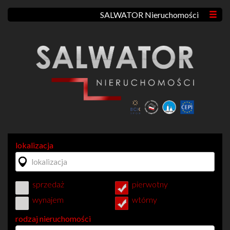
SALWATOR Nieruchomości
lokalizacja
sprzedaż
pierwotny
wynajem
wtórny
rodzaj nieruchomości