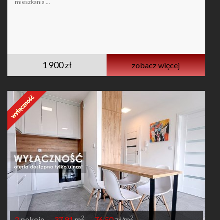
mieszkania ...
1 900 zł
zobacz więcej
2
2
2
pokoje
37,91
m
76,50
zł/m