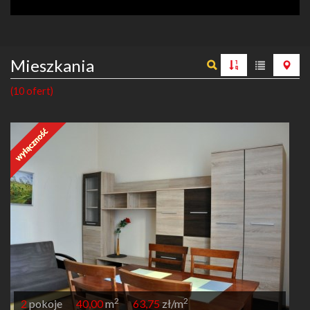
Mieszkania
(10 ofert)
2
2
2
pokoje
40,00
m
63,75
zł/m