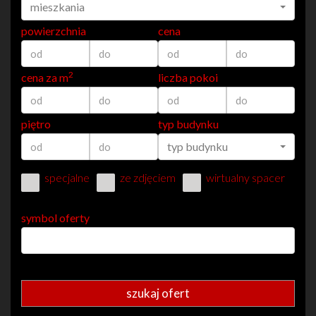
mieszkania
powierzchnia
cena
2
cena za m
liczba pokoi
piętro
typ budynku
typ budynku
specjalne
ze zdjęciem
wirtualny spacer
symbol oferty
szukaj ofert