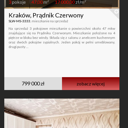
2
2
3
pokoje
47,00
m
17 000,00
zł/m
Kraków, Prądnik Czerwony
SLW-MS-3333
, mieszkanie na sprzedaż
Na sprzedaż 3 pokojowe mieszkanie o powierzchni około 47 mkw
znajdujące się na Prądniku Czerwonym. Mieszkanie położone na 4
piętrze w bloku bez windy. Składa się z salonu z aneksem kuchennym
oraz dwóch pokojów sypialnych. Jeden pokój w pełni umeblowany,
drugi pusty ...
799 000 zł
zobacz więcej