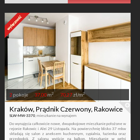
2
2
2
pokoje
37,00
m
70,27
zł/m
Kraków, Prądnik Czerwony, Rakowice
SLW-MW-3370
, mieszkanie na wynajem
Do wynajęcia całkowicie nowe, dwupokojowe mieszkanie położone w
rejonie Rakowic i Alei 29 Listopada. Na powierzchnię blisko 37 mkw
składają się salon z aneksem kuchennym, sypialnia, łazienka oraz
przedpokój. Z salonu wyjście na balkon. Mieszkanie w pełni