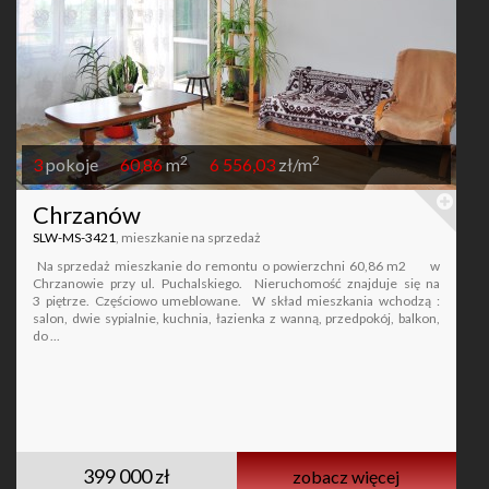
2
2
3
pokoje
60,86
m
6 556,03
zł/m
Chrzanów
SLW-MS-3421
, mieszkanie na sprzedaż
Na sprzedaż mieszkanie do remontu o powierzchni 60,86 m2 w
Chrzanowie przy ul. Puchalskiego. Nieruchomość znajduje się na
3 piętrze. Częściowo umeblowane. W skład mieszkania wchodzą :
salon, dwie sypialnie, kuchnia, łazienka z wanną, przedpokój, balkon,
do ...
399 000 zł
zobacz więcej