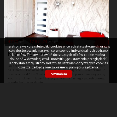
2
2
47,50
m
17 894,74
zł/m
Ta strona wykorzystuje pliki cookies w celach statystycznych oraz w
celu dostosowania naszych serwisów do indywidualnych potrzeb
Kraków, Dębniki
klientów. Zmiany ustawień dotyczących plików cookie można
dokonać w dowolnej chwili modyfikując ustawienia przeglądarki.
SLW-MS-3259
, mieszkanie na sprzedaż
Korzystanie z tej strony bez zmian ustawień dotyczących cookies
Do sprzedaży gruntownie wyremontowane mieszkanie 3-pokojowe
oznacza, że będą one zapisane w pamięci urządzenia.
na Osiedlu Podwawelskim w dzielnicy Podgórze. Mieszkanie o
rozumiem
powierzchni 47,5 m2 składa się z: 3 osobnych pokoi, osobnej jasnej
kuchni z oknem, łazienki z prysznicem i jasnego przestronnego
przedpokoju. Mieszkanie ...
850 000 zł
zobacz więcej