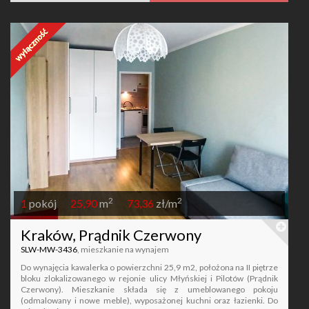
2
2
1
pokój
25,90
m
73,36
zł/m
Kraków, Prądnik Czerwony
SLW-MW-3436
, mieszkanie na wynajem
Do wynajęcia kawalerka o powierzchni 25,9 m2, położona na II piętrze
bloku zlokalizowanego w rejonie ulicy Młyńskiej i Pilotów (Prądnik
Czerwony). Mieszkanie składa się z umeblowanego pokoju
(odmalowany i nowe meble), wyposażonej kuchni oraz łazienki. Do