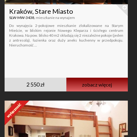
Kraków, Stare Miasto
SLW-MW-3438
, mieszkanie na wynajem
Do wynajęcia 2-pokojowe mieszkanie zlokalizowane na Starym
Mieście, w bliskim rejonie Nowego Kleparza i ścisłego centrum
Krakowa. Na pow. blisko 40 m2 składają się 2 niezależne pokoje (jeden
z antresolą), łazienka oraz duży aneks kuchenny w przedpokoju.
Nieruchomość ...
2 550 zł
zobacz więcej