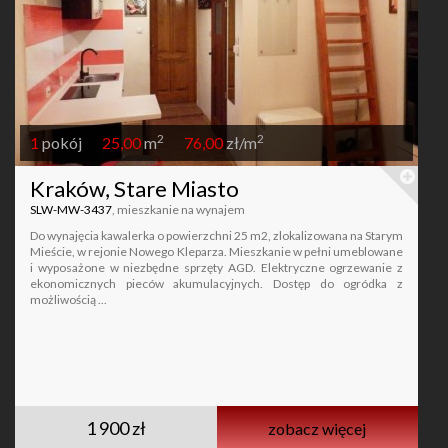
2
2
1
pokój
25,00
m
76,00
zł/m
Kraków, Stare Miasto
SLW-MW-3437
, mieszkanie na wynajem
Do wynajęcia kawalerka o powierzchni 25 m2, zlokalizowana na Starym
Mieście, w rejonie Nowego Kleparza. Mieszkanie w pełni umeblowane
i wyposażone w niezbędne sprzęty AGD. Elektryczne ogrzewanie z
ekonomicznych pieców akumulacyjnych. Dostęp do ogródka z
możliwością ...
1 900 zł
zobacz więcej