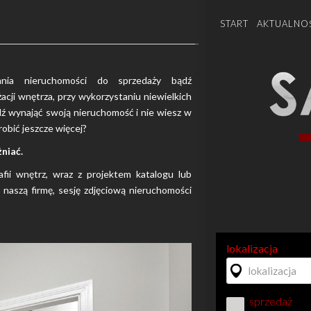
START
AKTUALNO
ania nieruchomości do sprzedaży bądź
cji wnętrza, przy wykorzystaniu niewielkich
dź wynająć swoją nieruchomość i nie wiesz w
obić jeszcze więcej?
niać.
fii wnętrz, wraz z projektem katalogu lub
naszą firmę, sesję zdjęciową nieruchomości
lokalizacja
sprzedaż