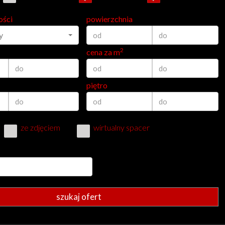
ości
powierzchnia
y
2
cena za m
piętro
ze zdjęciem
wirtualny spacer
szukaj ofert