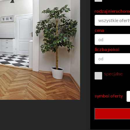
rodzaj nieruchom
wszystkie ofert
cena
liczba pokoi
specjalne
symbol oferty