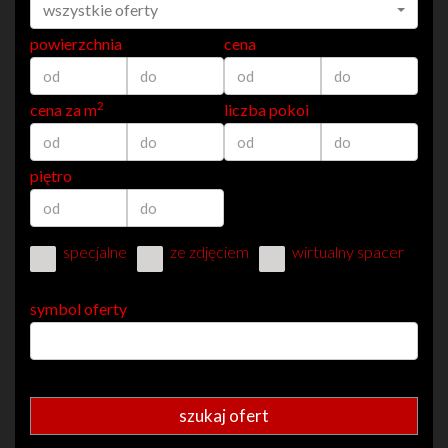
wszystkie oferty
powierzchnia
cena
2
cena za m
liczba pokoi
piętro
specjalne
ze zdjęciem
wirtualny spacer
symbol oferty
szukaj ofert