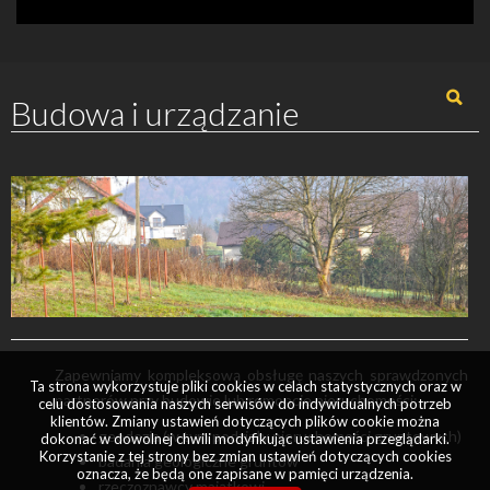
Budowa i urządzanie
Zapewniamy kompleksową obsługę naszych sprawdzonych
Ta strona wykorzystuje pliki cookies w celach statystycznych oraz w
partnerów przy budowie lub remoncie nieruchomości:
celu dostosowania naszych serwisów do indywidualnych potrzeb
klientów. Zmiany ustawień dotyczących plików cookie można
geodezja (w tym podziały nieruchomości gruntowych)
dokonać w dowolnej chwili modyfikując ustawienia przeglądarki.
Korzystanie z tej strony bez zmian ustawień dotyczących cookies
badania geologiczne gruntów
oznacza, że będą one zapisane w pamięci urządzenia.
rzeczoznawcy majątkowi