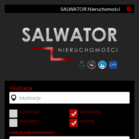
SALWATOR Nieruchomości
lokalizacja
sprzedaż
pierwotny
wynajem
wtórny
rodzaj nieruchomości