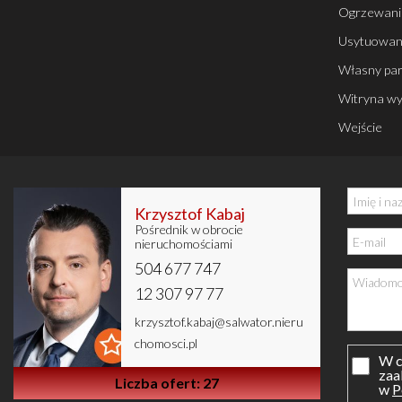
Ogrzewani
Usytuowan
Własny par
Witryna w
Wejście
Krzysztof Kabaj
Pośrednik w obrocie
nieruchomościami
504 677 747
12 307 97 77
krzysztof.kabaj@salwator.nieru
chomosci.pl
W c
zaa
Liczba ofert: 27
w
P