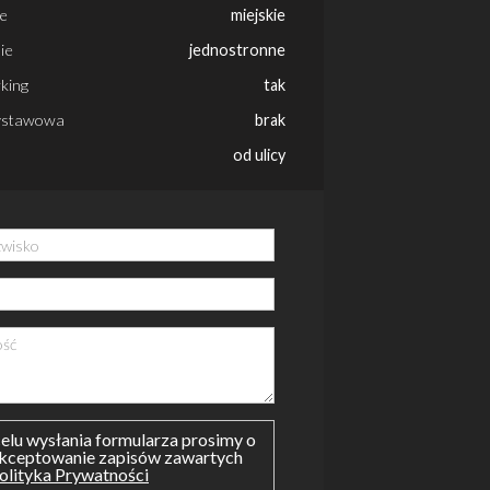
e
miejskie
ie
jednostronne
king
tak
ystawowa
brak
od ulicy
elu wysłania formularza prosimy o
kceptowanie zapisów zawartych
olityka Prywatności