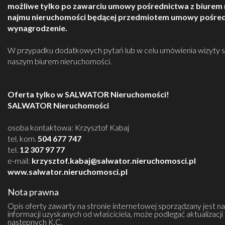
możliwe tylko po zawarciu umowy pośrednictwa z biurem
najmu
nieruchomości będącej przedmiotem umowy pośred
wynagrodzenie.
W przypadku dodatkowych pytań lub w celu umówienia wizyty s
naszym biurem nieruchomości.
Oferta tylko w SALWATOR Nieruchomości!
SALWATOR Nieruchomości
osoba kontaktowa: Krzysztof Kabaj
tel. kom.
504 677 747
tel.
12 307 97 77
e-mail:
krzysztof.kabaj@salwator.nieruchomosci.pl
www.salwator.nieruchomosci.pl
Nota prawna
Opis oferty zawarty na stronie internetowej sporządzany jest n
informacji uzyskanych od właściciela, może podlegać aktualizacji i
następnych K.C.