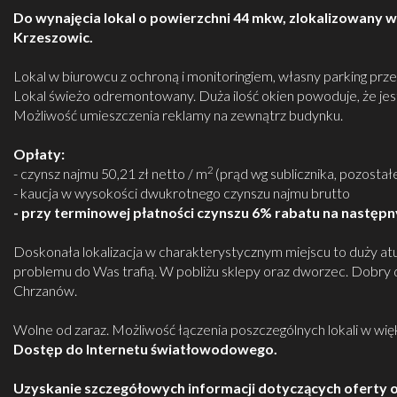
Do wynajęcia lokal o powierzchni 44 mkw, zlokalizowany w
Krzeszowic.
Lokal w biurowcu z ochroną i monitoringiem, własny parking prz
Lokal świeżo odremontowany. Duża ilość okien powoduje, że jest
Możliwość umieszczenia reklamy na zewnątrz budynku.
Opłaty:
2
- czynsz najmu 50,21 zł netto / m
(prąd wg sublicznika, pozostał
- kaucja w wysokości dwukrotnego czynszu najmu brutto
- przy terminowej płatności czynszu 6% rabatu na następn
Doskonała lokalizacja w charakterystycznym miejscu to duży atut
problemu do Was trafią. W pobliżu sklepy oraz dworzec. Dobry 
Chrzanów.
Wolne od zaraz. Możliwość łączenia poszczególnych lokali w wię
Dostęp do Internetu światłowodowego.
Uzyskanie szczegółowych informacji dotyczących oferty o