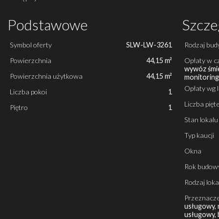
Podstawowe
Szcze
Symbol oferty
SLW-LW-3261
Rodzaj bud
Powierzchnia
44,15 m²
Opłaty w c
wywóz śmie
Powierzchnia użytkowa
44,15 m²
monitorin
Opłaty wg 
Liczba pokoi
1
Liczba pię
Piętro
1
Stan lokalu
Typ kaucji
Okna
Rok budow
Rodzaj loka
Przeznacze
usługowy, 
usługowy, 