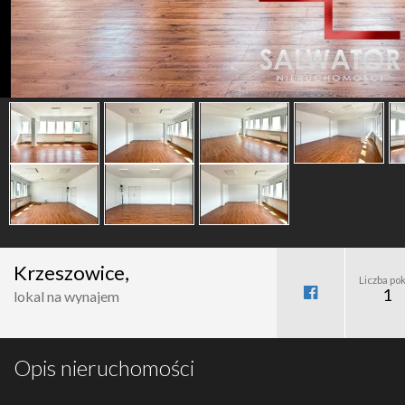
Krzeszowice,
Liczba pok
1
lokal na wynajem
Opis nieruchomości