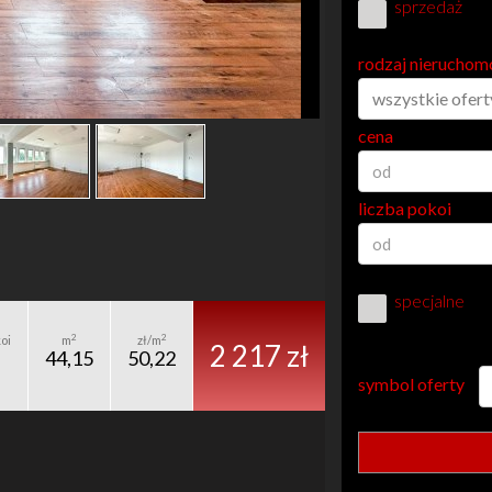
sprzedaż
rodzaj nieruchom
wszystkie ofert
cena
liczba pokoi
specjalne
2
2
oi
m
zł/m
2 217 zł
44,15
50,22
symbol oferty