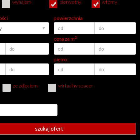
wynajem
pierwotny
wtórny
ości
powierzchnia
y
2
cena za m
piętro
ze zdjęciem
wirtualny spacer
szukaj ofert