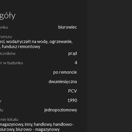
góły
ynku
biurowiec
zynszu
ci, woda/ryczałt na wodę, ogrzewanie,
g, fundusz remontowy
liczników
prąd
ter w budynku
4
po remoncie
dwumiesięczna
PCV
y
1990
lu
jednopoziomowy
nie lokalu
magazynowy, inny, handlowy, handlowo-
biurowy, biurowo - magazynowy